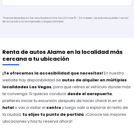
*Precios basados en los resultados entre los últimos 12 - 24 meses. Los precios pueden variar
de acuerdo a la temporada y disponibilidad.
Renta de autos Alamo en la localidad más
cercana a tu ubicación
¡Te ofrecemos la accesibilidad que necesitas!
En nuestro
website hay disponibilidad de
autos de alquiler en múltiples
localidades Las Vegas
, para que retires el vehículo donde más
te convenga. Si quieres conducir
desde el aeropuerto
,
prefieres iniciar tu excursión después de hacer check in en el
hotel
o vas a visitar el
centro
y luego salir a explorar el resto de
la ciudad,
tu elijes tu punto de partida
. ¡Conoce las mejores
ubicaciones y haz tu reserva ahora!