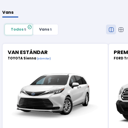
Vans
Todos
Vans
5
5
VAN ESTÁNDAR
PREM
TOYOTA Sienna
FORD T
(o Similar)