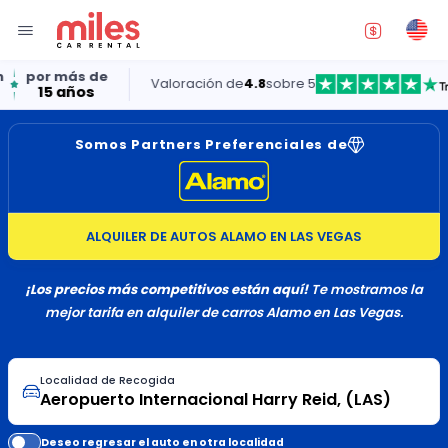
ás de
Valoración de
4.8
sobre 5
años
Somos Partners Preferenciales de
ALQUILER DE AUTOS ALAMO EN LAS VEGAS
¡Los precios más competitivos están aquí!
Te mostramos la
mejor tarifa en alquiler de carros Alamo en Las Vegas.
Localidad de Recogida
Deseo regresar el auto en otra localidad