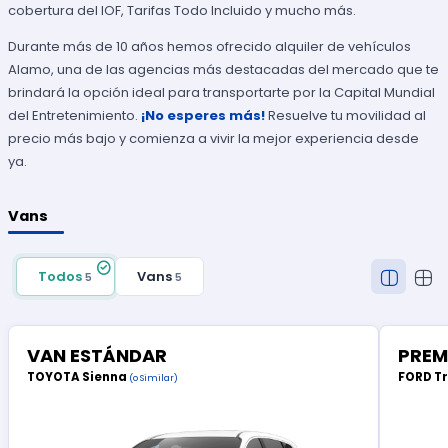
cobertura del IOF, Tarifas Todo Incluido y mucho más.
Durante más de 10 años hemos ofrecido alquiler de vehículos
Alamo, una de las agencias más destacadas del mercado que te
brindará la opción ideal para transportarte por la Capital Mundial
del Entretenimiento.
¡No esperes más!
Resuelve tu movilidad al
precio más bajo y comienza a vivir la mejor experiencia desde
ya.
Vans
Todos
Vans
5
5
VAN ESTÁNDAR
PREM
TOYOTA Sienna
FORD T
(o Similar)