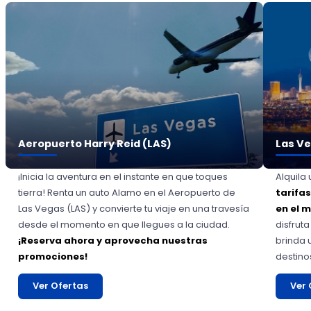
Aeropuerto Harry Reid (LAS)
Las Ve
¡Inicia la aventura en el instante en que toques
Alquila
tierra! Renta un auto Alamo en el Aeropuerto de
tarifa
Las Vegas (LAS) y convierte tu viaje en una travesía
en el 
desde el momento en que llegues a la ciudad.
disfrut
¡Reserva ahora y aprovecha nuestras
brinda 
promociones!
destino
Ver Ofertas
Ver 