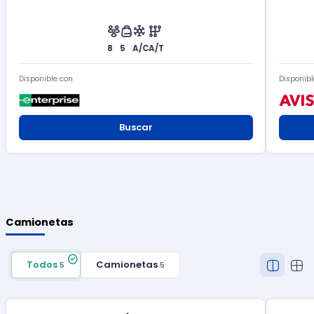
8
5
A/C
A/T
Disponible con
Disponibl
Buscar
Camionetas
Todos
Camionetas
5
5