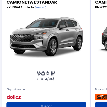
CAMIONETA ESTÁNDAR
CAMI
HYUNDAI Santa Fe
BMW X
(o Similar)
5
4
A/C
A/T
Disponible con
Disponibl
Buscar