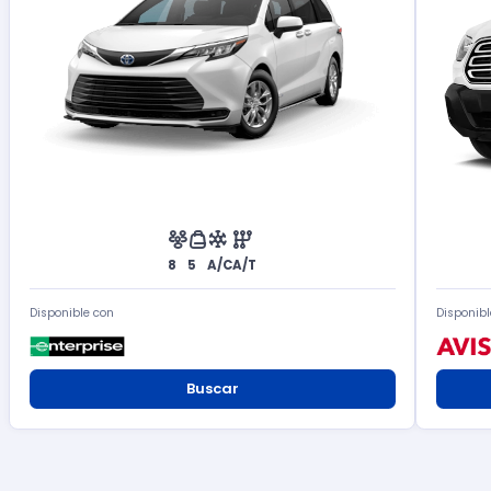
8
5
A/C
A/T
Disponible con
Disponibl
Buscar