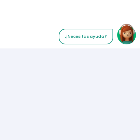
¿Necesitas ayuda?
Inicia tu Llamada
Métodos de Pago
Los Angeles
+1 (310) 356-6932
ó
Síguenos en