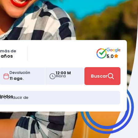
 más de
5 años
5.0
12:00 M
Devolución
Hora
Buscar
Unidos
de Conducir de