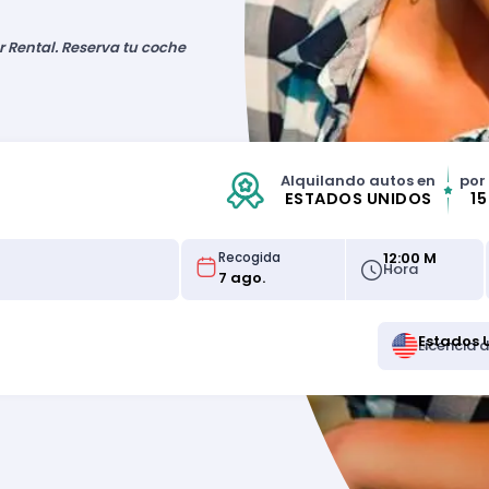
r Rental. Reserva tu coche
Alquilando autos en
por
ESTADOS UNIDOS
1
12:00 M
Recogida
Hora
Estados 
Licencia 