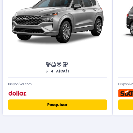
5
4
A/C
A/T
Disponível com
Disponív
Pesquisar