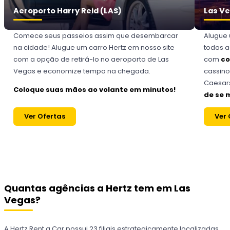
Aeroporto Harry Reid (LAS)
Las Ve
Comece seus passeios assim que desembarcar
Alugue 
na cidade! Alugue um carro Hertz em nosso site
todas a
com a opção de retirá-lo no aeroporto de Las
com
co
Vegas e economize tempo na chegada.
cassino
Caesars
Coloque suas mãos ao volante em minutos!
de se 
Ver Ofertas
Ver 
Quantas agências a Hertz tem em Las
Vegas?
A Hertz Rent a Car possui 23 filiais estrategicamente localizadas