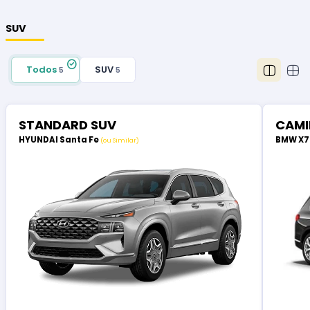
SUV
Todos
SUV
5
5
STANDARD SUV
CAMI
HYUNDAI Santa Fe
BMW X
(ou Similar)