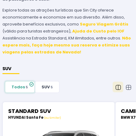
Explore todas as atrações turísticas que Sin City oferece
economicamente e economize em sua diversão. Além disso,
aproveite benefícios exclusivos, como
Seguro Viagem Grátis
(válido para turistas estrangeiros),
Ajuda de Custo pelo IOF
Assistência na Estrada Standard, KM ilimitados, entre outros.
Não
espere mais, faça hoje mesmo sua reserva e otimize suas
viagens pelas estradas de Nevada!
SUV
Todos
SUV
5
5
STANDARD SUV
CAMI
HYUNDAI Santa Fe
BMW X
(ou Similar)