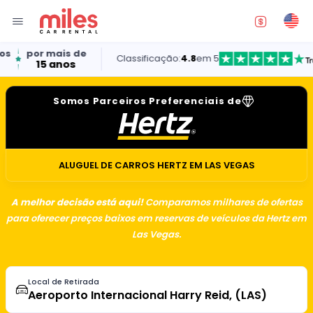
ais de
Classificação:
4.8
em 5
anos
Somos Parceiros Preferenciais de
ALUGUEL DE CARROS HERTZ EM LAS VEGAS
A melhor decisão está aqui!
Comparamos milhares de ofertas
para oferecer preços baixos em reservas de veículos da Hertz em
Las Vegas.
Local de Retirada