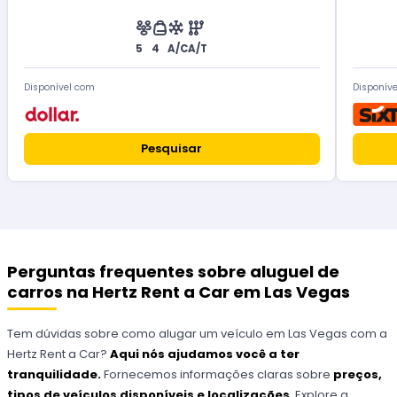
5
4
A/C
A/T
Disponível com
Disponív
Pesquisar
Perguntas frequentes sobre aluguel de
carros na Hertz Rent a Car em Las Vegas
Tem dúvidas sobre como alugar um veículo em Las Vegas com a
Hertz Rent a Car?
Aqui nós ajudamos você a ter
tranquilidade.
Fornecemos informações claras sobre
preços,
tipos de veículos disponíveis e localizações
. Explore a