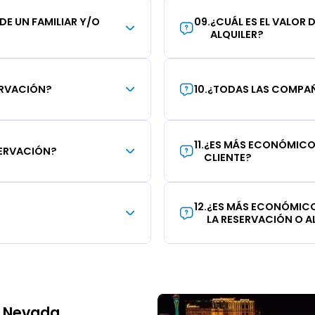
 DE UN FAMILIAR Y/O
09
.
¿CUÁL ES EL VALOR 
ALQUILER?
ERVACIÓN?
10
.
¿TODAS LAS COMPAÑÍ
11
.
¿ES MÁS ECONÓMICO 
SERVACIÓN?
CLIENTE?
12
.
¿ES MÁS ECONÓMICO
LA RESERVACIÓN O AL
, Nevada