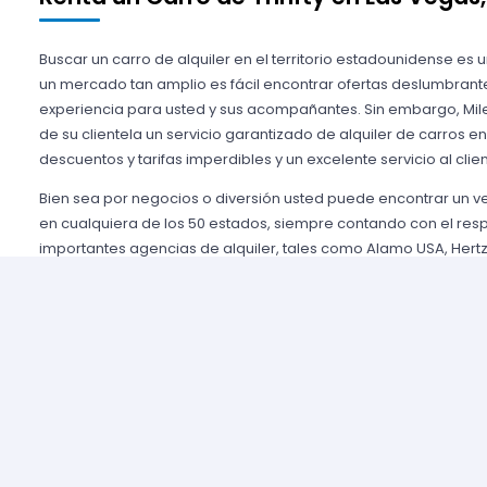
Buscar un carro de alquiler en el territorio estadounidense es 
un mercado tan amplio es fácil encontrar ofertas deslumbrant
experiencia para usted y sus acompañantes. Sin embargo, Mile
de su clientela un servicio garantizado de alquiler de carros e
descuentos y tarifas imperdibles y un excelente servicio al clien
Bien sea por negocios o diversión usted puede encontrar un 
en cualquiera de los 50 estados, siempre contando con el res
importantes agencias de alquiler, tales como Alamo USA, Hertz
mencionar algunas. Gozamos de prestigio entre nuestros cli
aseguramos una grata experiencia y condiciones de servicio mu
rentar son pocos y el proceso es sencillo y ágil.
Alquilar un auto en Estados Unidos nunca fue tan fácil, simp
nuestros agentes y le brindaremos toda la información que uste
tomar la mejor tarifa disponible. Nuestras agencias aliadas cu
completas y variadas para que usted pueda elegir la categor
necesidades de capacidad, estilo y presupuesto.