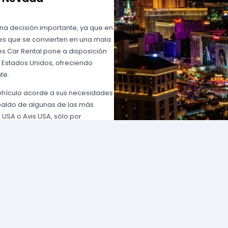
una decisión importante, ya que en
es que se convierten en una mala
s Car Rental pone a disposición
n Estados Unidos, ofreciendo
te.
vehículo acorde a sus necesidades
paldo de algunas de las más
 USA o Avis USA, sólo por
entes norteamericanos porque
y favorables; los requisitos para
lemente comuníquese con uno de
d solicite para elegir un auto y
entan con flotas de vehículos muy
ía que cumpla con sus