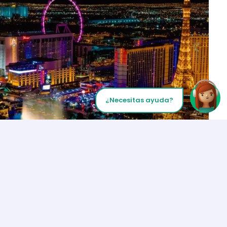
¿Necesitas ayuda?
Inicia tu Llamada
Los Angeles
+1 (310) 356-6932