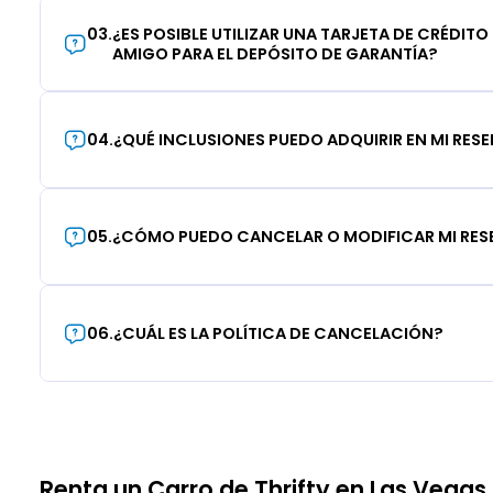
03
.
¿ES POSIBLE UTILIZAR UNA TARJETA DE CRÉDITO
AMIGO PARA EL DEPÓSITO DE GARANTÍA?
04
.
¿QUÉ INCLUSIONES PUEDO ADQUIRIR EN MI RES
05
.
¿CÓMO PUEDO CANCELAR O MODIFICAR MI RE
06
.
¿CUÁL ES LA POLÍTICA DE CANCELACIÓN?
Renta un Carro de Thrifty en Las Vegas