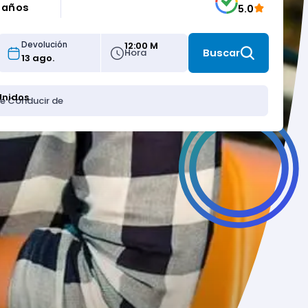
5 años
5.0
12:00 M
Devolución
Hora
Buscar
Unidos
de Conducir de