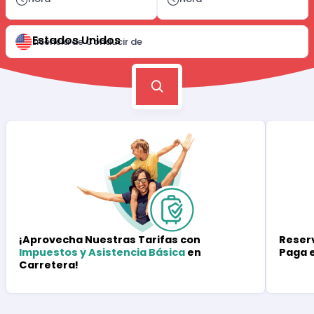
Estados Unidos
Licencia de Conducir de
Reserv
¡Aprovecha Nuestras Tarifas con
Paga 
Impuestos y Asistencia Básica
en
Carretera!