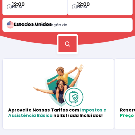
12:00
12:00
Hora
Hora
Estados Unidos
Carteira de Habilitação de
Reser
Aproveite Nossas Tarifas com
Impostos e
Preço
Assistência Básica
na Estrada Incluídos!