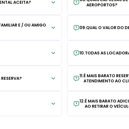
ENTAL ACEITA?
AEROPORTOS?
AMILIAR E / OU AMIGO
09
.
QUAL O VALOR DO D
10
.
TODAS AS LOCADORA
11
.
É MAIS BARATO RESE
 RESERVA?
ATENDIMENTO AO CL
12
.
É MAIS BARATO ADI
AO RETIRAR O VEÍCU