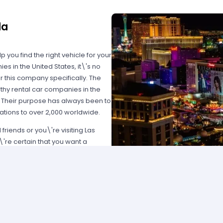
da
p you find the right vehicle for your
s in the United States, it\'s no
or this company specifically. The
orthy rental car companies in the
h. Their purpose has always been to
ations to over 2,000 worldwide.
friends or you\'re visiting Las
\'re certain that you want a
 the most affordable rates. National
 location is large enough to allow
 idea to book as far in advance as
you arrive in Las Vegas. Booking a
to enter the dates you plan to
a list of rental cars to choose from.
, vans and luxury vehicles. In