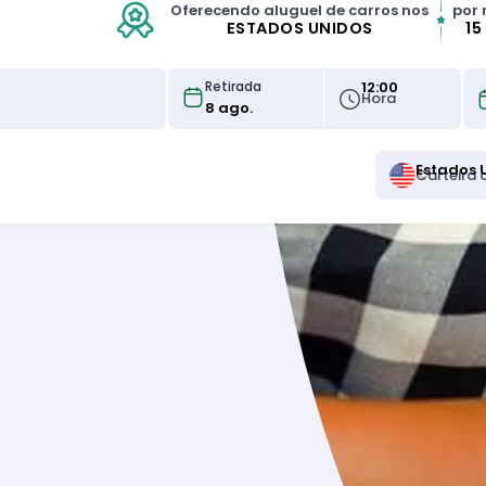
Oferecendo aluguel de carros nos
por 
ESTADOS UNIDOS
15
12:00
Retirada
Hora
Estados 
Carteira 