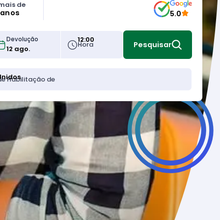
mais de
 anos
5.0
12:00
Devolução
Hora
Pesquisar
Unidos
de Habilitação de