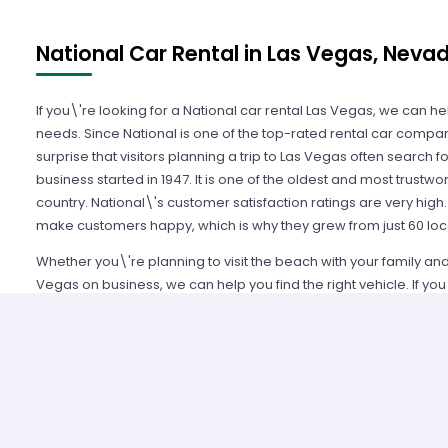
National Car Rental in Las Vegas, Neva
If you\'re looking for a National car rental Las Vegas, we can hel
needs. Since National is one of the top-rated rental car companie
surprise that visitors planning a trip to Las Vegas often search f
business started in 1947. It is one of the oldest and most trustw
country. National\'s customer satisfaction ratings are very hig
make customers happy, which is why they grew from just 60 loc
Whether you\'re planning to visit the beach with your family and 
Vegas on business, we can help you find the right vehicle. If you
National car rental for your driving needs, we can help you find
is a large company, so their fleet of vehicles at each Las Vegas
you to select the type of vehicle you want. However, it is a wise
possible to ensure you\'ll have the class of car you want when 
rental car on our site is a painless process. You\'ll simply need 
travel. After you submit your travel information, we\'ll show you 
You\'ll be able to choose from various sizes of cars, trucks, SUVs