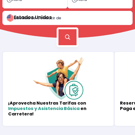
Estados Unidos
Licencia de Conducir de
Reserv
¡Aprovecha Nuestras Tarifas con
Paga 
Impuestos y Asistencia Básica
en
Carretera!